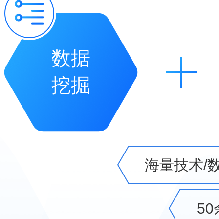
数据
挖掘
海量技术/
5